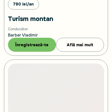
790
lei/an
Turism montan
Conducător
Barber Vladimir
Înregistrează-te
Află mai mult