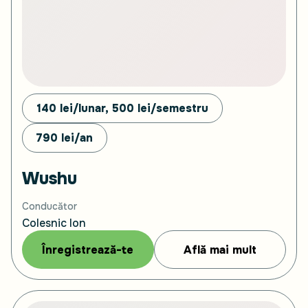
140 lei/lunar, 500
lei/semestru
790
lei/an
Wushu
Conducător
Colesnic Ion
Înregistrează-te
Află mai mult