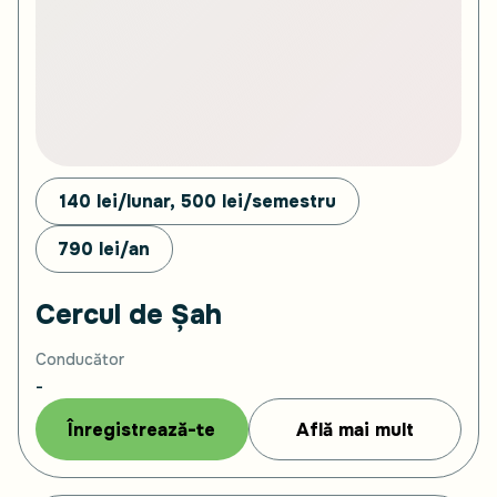
140 lei/lunar, 500
lei/semestru
790
lei/an
Cercul de Șah
Conducător
-
Înregistrează-te
Află mai mult