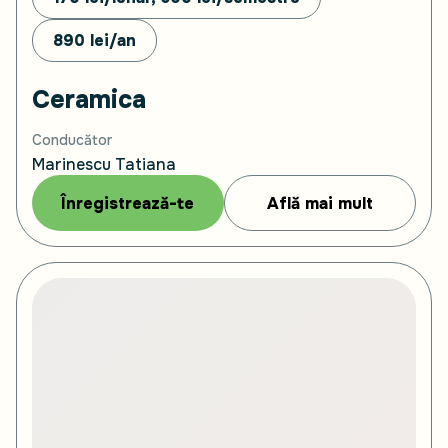
890
lei/an
Ceramica
Conducător
Marinescu Tatiana
Înregistrează-te
Află mai mult