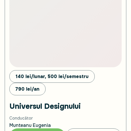
140 lei/lunar, 500
lei/semestru
790
lei/an
Universul Designului
Conducător
Munteanu Eugenia