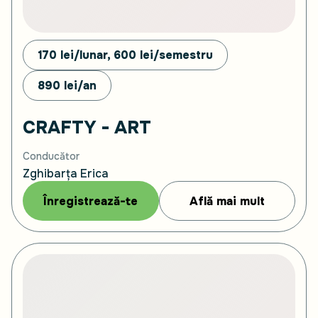
170 lei/lunar, 600
lei/semestru
890
lei/an
CRAFTY - ART
Conducător
Zghibarța Erica
Înregistrează-te
Află mai mult